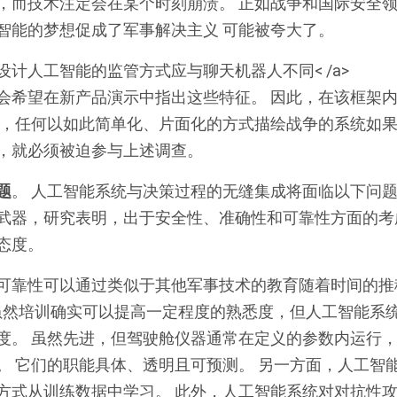
，而技术注定会在某个时刻崩溃。 正如战争和国际安全
智能的梦想促成了军事解决主义 可能被夸大了。
设计人工智能的监管方式应与聊天机器人不同
< /a>
会希望在新产品演示中指出这些特征。 因此，在该框架
而，任何以如此简单化、片面化的方式描绘战争的系统如
，就必须被迫参与上述调查。
题
。 人工智能系统与决策过程的无缝集成将面临以下问题
武器，
研究
表明，出于安全性、准确性和可靠性方面的考
态度。
可靠性可以通过类似于其他军事技术的教育随着时间的推
虽然培训确实可以提高一定程度的熟悉度，但人工智能系
度。 虽然先进，但驾驶舱仪器通常在定义的参数内运行
。 它们的职能具体、透明且可预测。 另一方面，人工智
方式从训练数据中学习。 此外，人工智能系统对对抗性