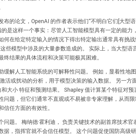
。
发布的
论文
，OpenAI 的作者表示他们“不明白它们[大型
题指的是这样一个事实：尽管人工智能模型具有一定的能力
如何在给定特定输入的情况下得出特定输出通常具有挑战性
和这些模型中涉及的大量参数造成的。 实际上，当大型语
最终结果的具体流程和决策可能极其困难。
助缓解人工智能系统的可解释性问题。 例如，
显着性地
、激活或扰动的分析，用于模型决策的输入数据。 另一方
向和大小 特征和预测结果。
Shapley 值
计算某个特征对预
性问题，但它们通常不直观或不易被非专家理解，从而限
和信任方面的有效性。
个问题。
梅纳德·霍利迪
， 负责关键技术的副首席技术官
据，指挥官就不会信任模型。 这个问题促使国防高级研究计划