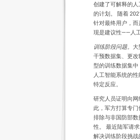
创建了
可解释的人
的计划。 随着 202
针对最终用户，而
现
是建议性——人
训练阶段问题。
大
干预数据集、更改
型的训练数据集中
人工智能系统的性
特定反应
。
研究人员
证明
向网
此，军方打算专门
排除与非国防部数据
性。 最近
陆军请求
解决训练阶段挑战