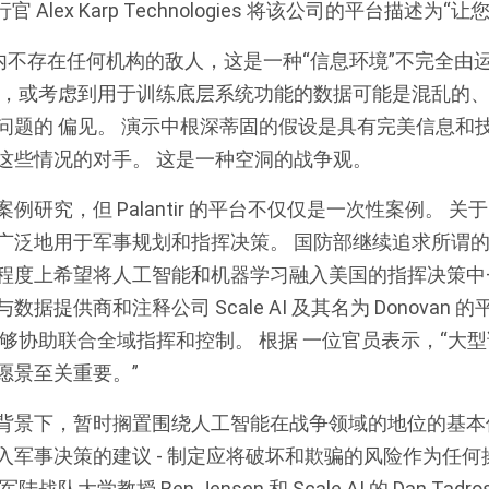
执行官
Alex Karp
Technologies 将该公司的平台描述为“
演示范围内不存在任何机构的敌人，这是一种“信息环境”不完全
台，或考虑到用于训练底层系统功能的
数据
可能是混乱的
问题的 偏见。 演示中根深蒂固的假设是具有完美信息和
这些情况的对手。 这是一种空洞的战争观。
研究，但 Palantir 的平台
不仅仅是一次性案例
。 关
更广泛地用于军事规划和指挥决策。 国防部继续追求所谓
程度上希望将人工智能和机器学习融入美国的指挥决策中—
数据提供商和注释公司 Scale AI 及其名为
Donovan
的
能够协助联合全域指挥和控制。 根据
一位官员
表示，“大
愿景至关重要。”
背景下，暂时搁置围绕人工智能在战争领域的地位的基本
入军事决策的建议 - 制定应将破坏和欺骗的风险作为任
军陆战队大学教授 Ben Jensen 和 Scale AI 的 Dan Tad