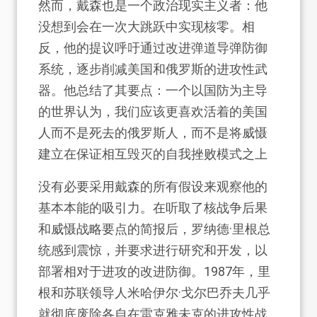
然而，戴森也是一个政治现实主义者：他
没想到会在一次大跳跃中实现核零。相
反，他的提议呼吁通过改进弹道导弹防御
系统，逐步削减美国和俄罗斯的进攻性武
器。他总结了其要点：一个以国防为主导
的世界认为，我们应该更喜欢活着的美国
人而不是死去的俄罗斯人，而不是将威慑
建立在保证相互毁灭的自我挫败模式之上
没有必要采用戴森的所有假设来观察他的
基本本能的吸引力。在听取了核战争后果
和威慑战略要点的简报后，罗纳德·里根总
统感到震惊，并要求进行研究和开发，以
部署相对于进攻的改进防御。1987年，里
根和苏联领导人米哈伊尔·戈尔巴乔夫几乎
就彻底废除各自在雷克雅未克的进攻性战