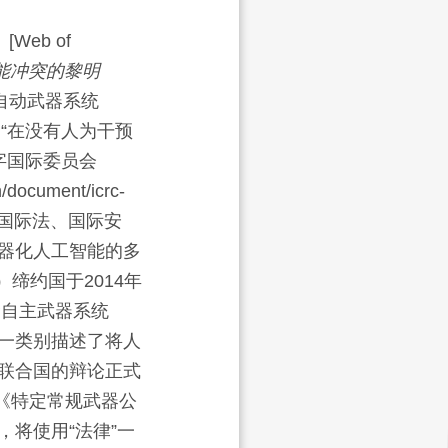
。
、[Web of
智能冲突的黎明
自动武器系统
“在没有人为干预
字国际委员会
ument/icrc-
国际法、国际安
器化人工智能的多
缔约国于2014年
命自主武器系统
这一类别描述了将人
联合国的辩论正式
《特定常规武器公
将使用“法律”一