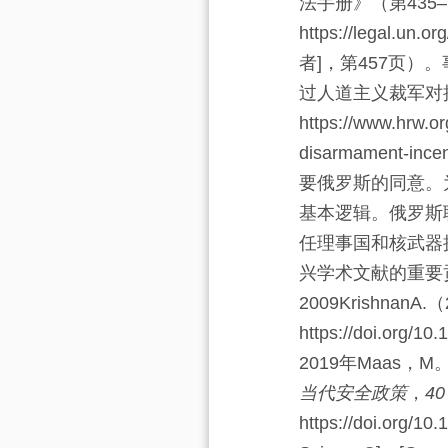
法手册》（第
435
–
https://legal.un.o
者]
，第457页）。
过人道主义裁军对
https://www.hrw.o
disarmament-incen
要俄罗斯的同意。
基本逻辑。俄罗斯
任理事国和核武器
兴学术文献的重要贡
2009
Krishnan
A.
（
https://doi.org/1
2019年
Maas，
M
当代安全政策
，
40
https://doi.org/1