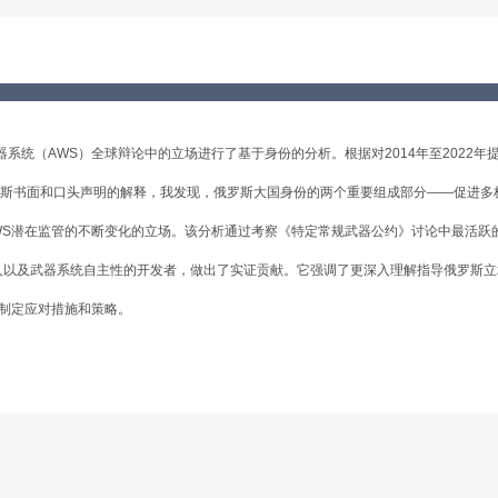
系统（AWS）全球辩论中的立场进行了基于身份的分析。根据对2014年至2022年
罗斯书面和口头声明的解释，我发现，俄罗斯大国身份的两个重要组成部分——促进多
WS潜在监管的不断变化的立场。该分析通过考察《特定常规武器公约》讨论中最活跃
的人以及武器系统自主性的开发者，做出了实证贡献。它强调了更深入理解指导俄罗斯
中制定应对措施和策略。