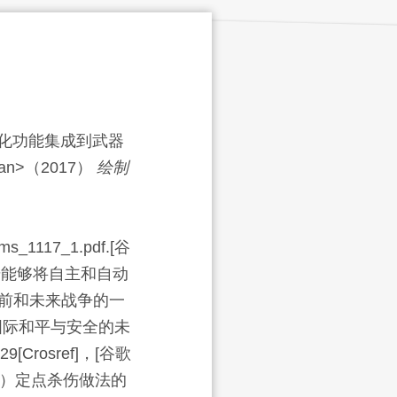
化功能集成到武器
pan>（
2017
）
绘制
ms_1117_1.pdf.
[谷
步能够将自主和自动
前和未来战争的一
国际和平与安全的未
029
[Crosref]
，[谷歌
）
定点杀伤做法的