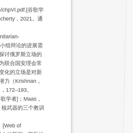
5/chpVI.pdf.
[谷歌学
rty，2021。通
itarian-
小组辩论的进展需
探讨俄罗斯立场的
为联合国安理会常
变化的立场是对新
Krishnan，
），
172
–
193
。
谷歌学者]
；Maas，
？核武器的三个教训
、[Web of