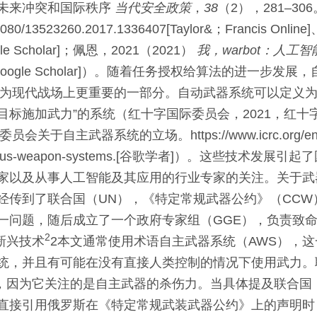
未来冲突和国际秩序
当代安全政策
，
38
（2），
281
–
306
0.1080/13523260.2017.1336407
[Taylor&；Francis Online]
e Scholar]
；佩恩，2021
（2021）
我，warbot：人工
ogle Scholar]
）。随着任务授权给算法的进一步发展，
成为现代战场上更重要的一部分。自动武器系统可以定义为
目标施加武力”的系统（红十字国际委员会，2021，红十
关于自主武器系统的立场。https://www.icrc.org/en/doc
ous-weapon-systems.
[谷歌学者]
）。这些技术发展引起了
家以及从事人工智能及其应用的行业专家的关注。关于武
经传到了联合国（UN），《特定常规武器公约》（CCW）
一问题，随后成立了一个政府专家组（GGE），负责致
2
新兴技术
2本文通常使用术语自主武器系统（AWS），
统，并且有可能在没有直接人类控制的情况下使用武力。
词，因为它关注的是自主武器的杀伤力。当具体提及联合国
直接引用俄罗斯在《特定常规武装武器公约》上的声明时，