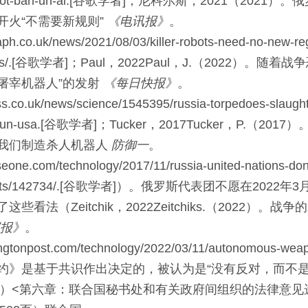
ot-ban-un-ai.
[谷歌学者]
；尼科尔斯，2021（2021）。
开火“不需要新规则”
《电讯报》
。
aph.co.uk/news/2021/08/03/killer-robots-need-no-new-regu
s/.
[谷歌学者]
；Paul，
2022
Paul，
J.
（
2022
）。随着战争
“屠宰机器人”的发射
《每日快报》
。
ss.co.uk/news/science/1545395/russia-torpedoes-slaught
-un-usa.
[谷歌学者]
；Tucker，
2017
Tucker，
P.
（
2017
）
我们制造杀人机器人
防御一
。
eone.com/technology/2017/11/russia-united-nations-dont
ots/142734/.
[谷歌学者]
）。俄罗斯代表团不愿在2022年
些看法（Zeitchik，
2022
Zeitchik
s.
（
2022
）。战争的
报》
。
ingtonpost.com/technology/2022/03/11/autonomous-wea
约》是基于共识作出决定的，被认为是“没有反对，而不是
）<第六章：联合国秘书处和有关政府间组织的法律意见