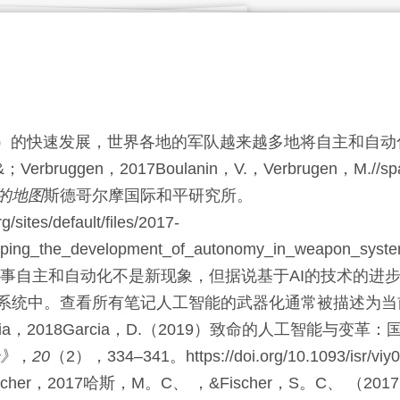
I）的快速发展，世界各地的军队越来越多地将自主和自动
；Verbruggen，
2017
Boulanin，
V.
，
Verbrugen，
M.
//s
的地图
斯德哥尔摩国际和平研究所
。
g/sites/default/files/2017-
apping_the_development_of_autonomy_in_weapon_syste
军事自主和自动化不是新现象，但据说基于AI的技术的进
系统中。查看所有笔记
人工智能的武器化通常被描述为当
ia，
2018
Garcia，
D.
（
2019
）
致命的人工智能与变革：
》
，
20
（2），
334
–
341
。https://doi.org/10.1093/isr/viy
cher，
2017
哈斯，
M。C、
，&
Fischer，
S。C、
（
2017