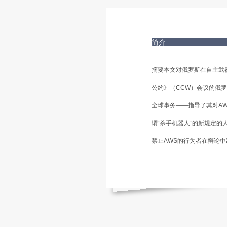
简介
摘要本文对俄罗斯在自主武器
公约》（CCW）会议的俄
全球事务——指导了其对A
谓“杀手机器人”的新规定
禁止AWS的行为者在辩论