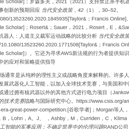
e Scholar]
；罗森多夫，2021（2021）
支持禁止杀手机
事创新的预期回应
当代安全政策
，
42
（1），
30
–
52
。
0.1080/13523260.2020.1845935
[Taylor&；Francis Online]
e Scholar]
；Rosert&；Sauer，2021，Rosert，E，&
Sa
机器人：人道主义裁军运动战略的比较分析
当代安全政
rg/10.1080/13523260.2020.1771508
[Taylor&；Francis On
e Scholar]
）。它还为寻求AWS新法规的行为者提供知
中的应对和策略提供指导
立场通常是从纯粹的理性主义或战略角度来解释的。许多
发展武器化人工智能，以加入全球技术竞赛，与美国和中
通过拥有核武器以外的其他方式进行电力项目（Jankowsk
的技术竞赛
战略与国际研究中心
。https://www.csis.org/an
-era-great-power-competition.
[谷歌学者]
；Morgan等人，
，
B
，
Lohn，
A。J、
，
Ashby，
M
，
Curriden，
C
，
Klim
工智能的军事应用：不确定世界中的伦理问题
RAND公司