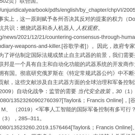
502
页）
联合国。
rg/unjuridicalyearbook/pdfs/english/by_chapter/chpVI/200
事实上，这一原则赋予各州否决其反对的提案的权力（Doche
抗共识：燃烧武器和杀人机器人
人权观察
。
rg/news/2021/12/21/countering-consensus-through-human
diary-weapons-and-killer.
[谷歌学者]
）。因此，政府专家
为了评估制定国际法规或禁止自主武器的前景，我们需要
联邦是一个具有自主和自动化功能的武器系统的开发商作
拥有国。彻底研究俄罗斯在《特定常规武器公约》中不断
献，这些文献涉及自主武器方面的全球治理和军备控制潜力（
2009
）
自动化战争：监管的需要
当代安全政策
，
30
（1
0.1080/13523260902760397
[Taylor&；Francis Online]
，[
。M、
（
2019
）<军事人工智能的国际军备控制有多可行
（3），
285
–
311
。
0.1080/13523260.2019.1576464
[Taylor&；Francis Online]