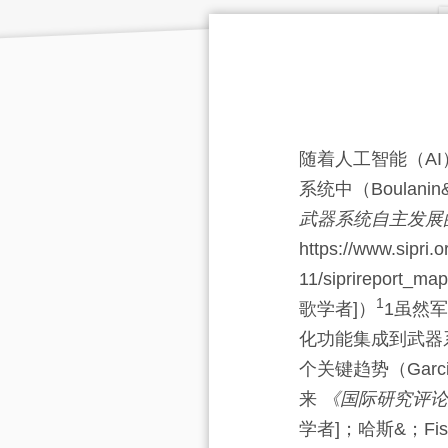
随着人工智能（A
系统中（Boulanin&
武器系统自主发展
https://www.sipri.or
11/siprireport_m
1
歌学者]
）
1虽然
化功能集成到武器
个关键趋势（Garc
来
《国际研究评论
学者]
；哈斯&；Fis