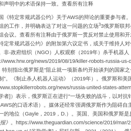
和声明中的术语保持一致。查看所有注释
国《特定常规武器公约》关于AWS的辩论的重要参与者
3
组的工作，并明确表达了对这一问题的立场
3俄罗斯联邦
组会议。查看所有注释
由于俄罗斯一贯反对禁止使用和开
特定常规武器公约》的附加第六议定书，或关于维持人对
。非-政府组织（NGO）人权观察（2019年）杀手机器
w.hrw.org/news/2019/08/19/killer-robots-russia-us-o
，特别指出俄罗斯是“阻止就一项新条约开始谈判的国家之
制”。《制止杀人机器人运动》（2019年）。俄罗斯和美
stopkillerrobots.org/news/russia-united-states-attempt
学者]
）表示，俄罗斯正在进行“一场失败的战斗，以对抗
（AWS的口语术语）。媒体还经常强调俄罗斯作为阻碍自
的地位（Gayle，
2019
，
D.
）。英国、美国和俄罗斯是
报》
。https://www.theguardian.com/science/2019/mar/29