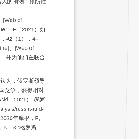
器人的预测：预防性
、[Web of
uer，
F
（2021）
如
策
，
42
（1），
4
–
line]、[Web of
识，并为他们在联合
人认为，俄罗斯领导
国竞争，获得相对
i，2021）
俄罗
alysis/russia-and-
2020年
摩根，
F。
a，
K
，&<格罗斯
。