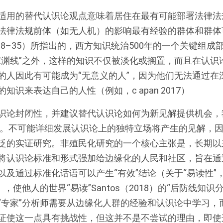
适用的替代认识论观点意味着居住在最有可能部署法律法
法律法规前体（如无人机）的影响最有经验的群体和群体
118–35）所指出的，西方知识统治500年的一个关键组
深渊线”之外，这样的知识不仅被淡化或搁置，而且在认识
的人因此有可能成为“无意义的人”，因为他们无法通过在深
的知识来表达自己的人性（例如，
c apan 2017）
识论封闭性，并建议替代认识论如何为新见解提供机会，
间。不可能详细发展认识论上的独特立场将产生的见解，
泛的实证研究。非殖民化研究的一个核心主张是，长期以
将认识论标准和形式强加给边缘化的人民和社区，旨在通
以及通过标准化话语可以产生“有效”结论（关于“易读性”
017），使他人的世界“易读”
Santos（2018）的“后防线知
“专家”分析师需要从边缘化人群的经验和认识论中学习，
证使这一点具有挑战性，但这并不是不尝试的理由，即使