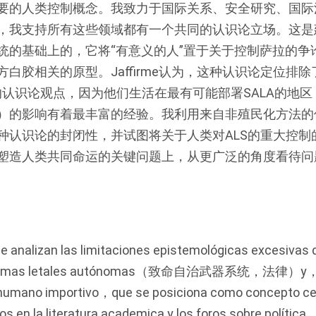
要的人类控制概念。我致力于国际关系、安全研究、国际
，我支持所有这些领域都有一个共同的认识论立场。这是
统的基础上的，它将“有意义的人”置于关于控制萨拉的争
白胶相关的原型。Jaffirme认为，这种认识论定位排
的认识论观点，因为他们生活在最有可能部署SALA的地区
）的影响有着最丰富的经验。我利用来自非殖民化方法的
种认识论的封闭性，并试图将关于人类对ALS的重大控制
塑造人类共同命运的关键问题上，从更广泛的角度看待问
 analizan las limitaciones epistemológicas excesivas 
de armas letales autónomas（致命自治武器系统，法律）y，e
 humano importivo，que se posiciona como concepto cen
os en la literatura academica y los foros sobre polític