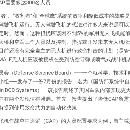
AP需要多达300名人员
者”、“收割者”和“全球鹰”系统的效率和降低成本的战略
驾驶飞机运行。无人驾驶飞机的想法对许多人来说是可以
定时。然而，这种担忧应该因不到5%的军用无人飞机能
大楼和空军工作人员以及控制、指挥或开发未来无人机概
目前还没有完全自主的无人机进行致命打击的计划（尽管
MALE无人机应该被授权在受到防空导弹或喷气式战斗机
（Defense Science Board）——一个就科学、技
小组——发布了一份7月份的报告，名为《国防部系统中自治
onomy in DOD Systems），该报告阐述了美国军队内部
中有两个发现值得强调。首先，报告提出了降低CAP所需
有提到使用致命武力的自动化决策
飞机作战空中巡逻（CAP）的人员配置要求为例，自主减