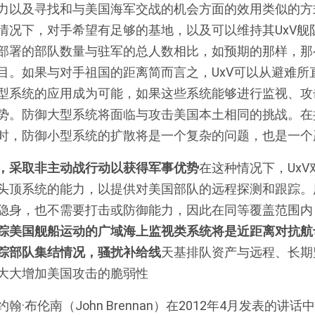
力以及寻找和与美国海军交战的机会方面的效用类似的方式
情况下，对手希望有足够的基地，以及可以维持其UxV舰
部署的部队数量与驻军的总人数相比，如预期的那样，那
目。如果与对手祖国的距离简而言之，UxV可以从避难所
型系统的应用成为可能，如果这些系统能够进行监视、攻击
势。防御大型系统将面临与攻击美国本土相同的挑战。在
时，防御小型系统的扩散将是一个复杂的问题，也是一个
，采取非主动战行动以获得军事优势
在这种情况下，Ux
头顶系统的能力，以提供对美国部队的远程探测和跟踪。
隐身，也不需要打击或防御能力，因此在同等覆盖范围内
踪美国舰船运动的广域海上监视类系统将是近距离对抗航
踪部队集结情况，骚扰补给线
天基排队资产与远程、长期
大大增加美国攻击的脆弱性
·布伦南（John Brennan）在2012年4月发表的讲