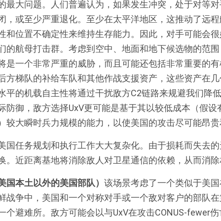
的最大问题。人们普遍认为，如果发生冲突，处于对等对
闭，或至少严重退化。至少在太平洋地区，这推动了远程
性和位置不确定性来维持生存能力。因此，对手可能会很好
们的航母打击群。考虑到空中、地面和地下候选物的范围
将是一个非常严重的威胁，而且可能还包括非常重要的有
后方梯队的补给车队和其他作战支援资产，这些资产在几
水平的机载自主性将通过干扰敌方C2链路来规避我们降低
际防御，敌方选择UxV更可能是基于其以较低成本（假设
）较大瞬时兵力规模的能力，以使美国的攻击尽可能昂贵
美国任务规划和执行工作大大复杂化。由于损耗而失去的
换。近距离基地将消除敌人对卫星通信的依赖，从而消除
美国本土以外的美国部队）
该场景考虑了一个类似于美国
鲜战争中，美国和一个对称对手或一个敌对客户的部队在
个避难所。敌方可能会以与UxV在攻击CONUS-fewer