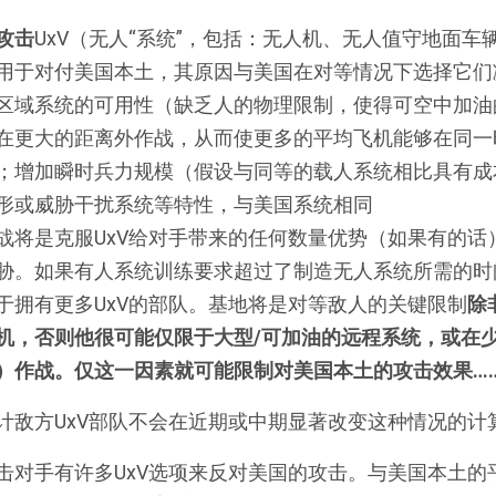
攻击
UxV（无人“系统”，包括：无人机、无人值守地面车
用于对付美国本土，其原因与美国在对等情况下选择它们
区域系统的可用性（缺乏人的物理限制，使得可空中加油
在更大的距离外作战，从而使更多的平均飞机能够在同一
；增加瞬时兵力规模（假设与同等的载人系统相比具有成
形或威胁干扰系统等特性，与美国系统相同
战将是克服UxV给对手带来的任何数量优势（如果有的话
胁。如果有人系统训练要求超过了制造无人系统所需的时
于拥有更多UxV的部队。基地将是对等敌人的关键限制
除
机，否则他很可能仅限于大型/可加油的远程系统，或在
）作战。仅这一因素就可能限制对美国本土的攻击效果…
计敌方UxV部队不会在近期或中期显著改变这种情况的计
击对手有许多UxV选项来反对美国的攻击。与美国本土的