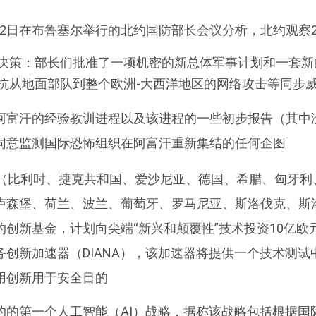
日至22日在布鲁塞尔举行的北约国防部长会议分析，北约观察20
决策：部长们批准了一项机密的新总体军事计划和一套新
抗从地面部队到整个欧洲-大西洋地区的网络攻击等同步
阿富汗的经验教训进程以及该进程的一些初步报告（其中
同意监测国际恐怖组织在阿富汗重新集结的任何企图
国（比利时、捷克共和国、爱沙尼亚、德国、希腊、匈牙利
卢森堡、荷兰、波兰、葡萄牙、罗马尼亚、斯洛伐克、斯
约创新基金，计划向尖端“新兴和颠覆性”技术投资10亿欧
务创新加速器（DIANA），该加速器将提供一个技术测试
用创新用于安全目的
约的第一个人工智能（AI）战略，据称该战略包括根据国